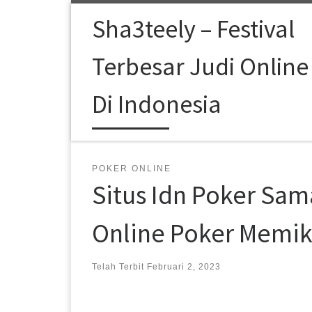
Skip to content
Sha3teely – Festival
Terbesar Judi Online
Di Indonesia
POKER ONLINE
Situs Idn Poker S
Online Poker Memi
Telah Terbit
Februari 2, 2023