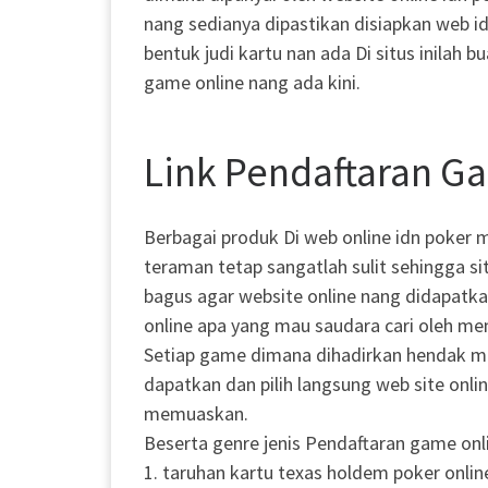
nang sedianya dipastikan disiapkan web 
bentuk judi kartu nan ada Di situs inila
game online nang ada kini.
Link Pendaftaran G
Berbagai produk Di web online idn poker mau
teraman tetap sangatlah sulit sehingga si
bagus agar website online nang didapatkan
online apa yang mau saudara cari oleh mem
Setiap game dimana dihadirkan hendak m
dapatkan dan pilih langsung web site onl
memuaskan.
Beserta genre jenis Pendaftaran game onl
1. taruhan kartu texas holdem poker onlin