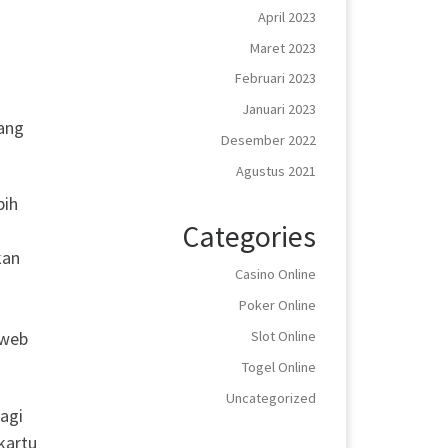
April 2023
Maret 2023
Februari 2023
Januari 2023
yang
Desember 2022
Agustus 2021
bih
Categories
kan
Casino Online
Poker Online
Slot Online
 web
Togel Online
Uncategorized
agi
kartu