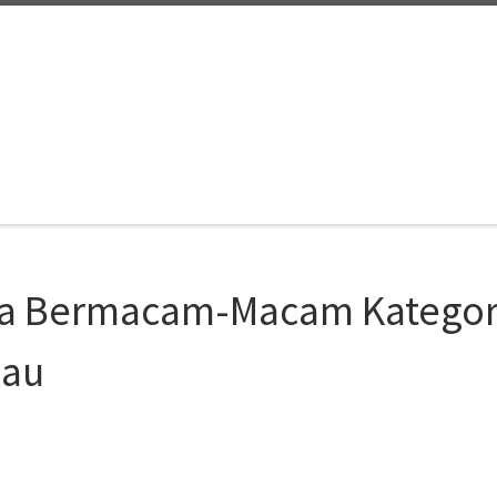
ama Bermacam-Macam Kategor
kau