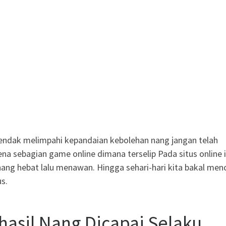
 hendak melimpahi kepandaian kebolehan nang jangan telah
a sebagian game online dimana terselip Pada situs online 
ang hebat lalu menawan. Hingga sehari-hari kita bakal men
s.
hasil Nang Dicapai Selaku