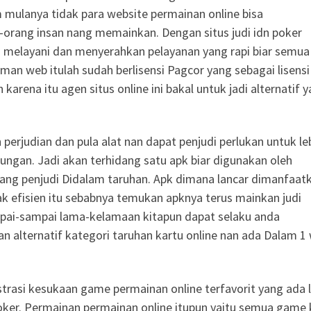
mulanya tidak para website permainan online bisa
rang insan nang memainkan. Dengan situs judi idn poker
n melayani dan menyerahkan pelayanan yang rapi biar semua
an web itulah sudah berlisensi Pagcor yang sebagai lisensi
 karena itu agen situs online ini bakal untuk jadi alternatif 
 perjudian dan pula alat nan dapat penjudi perlukan untuk le
ngan. Jadi akan terhidang satu apk biar digunakan oleh
ng penjudi Didalam taruhan. Apk dimana lancar dimanfaat
k efisien itu sebabnya temukan apknya terus mainkan judi
ampai-sampai lama-kelamaan kitapun dapat selaku anda
n alternatif kategori taruhan kartu online nan ada Dalam 1
trasi kesukaan game permainan online terfavorit yang ada l
poker. Permainan permainan online itupun yaitu semua game 