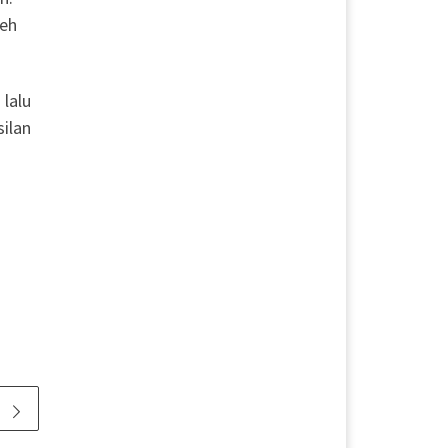
leh
 lalu
ilan