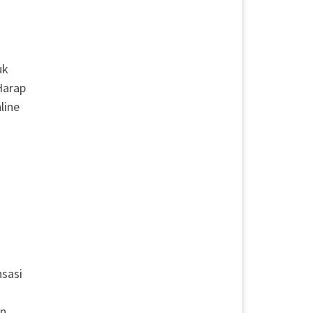
uk
Harap
line
sasi
n.