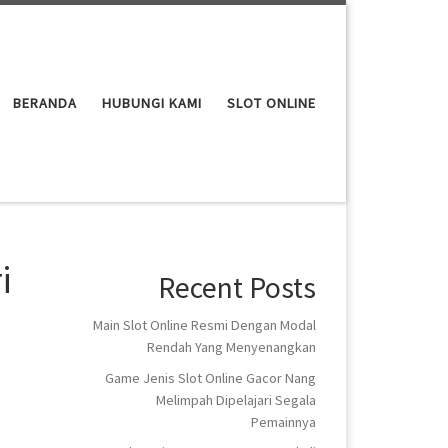
BERANDA
HUBUNGI KAMI
SLOT ONLINE
i
Recent Posts
Main Slot Online Resmi Dengan Modal
Rendah Yang Menyenangkan
Game Jenis Slot Online Gacor Nang
Melimpah Dipelajari Segala
Pemainnya