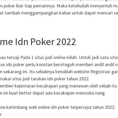
idn poker biar tiap pemainnya. Maka ketahuilah menyentuh 
h buat tambah menggampangkan kalian untuk dapat mencari se
ame Idn Poker 2022
 tersaji Pada 1 situs judi online inilah. Untuk jadi satu situs
tus idn poker perlu konstan bersiteguh memberi andil andil 
 sekarang ini. Itu sebabnya kenalilah website Registrasi g
akai situs judi taruhan idn poker tahun 2022.
emberi kepintaran kecakapan yang menawan oleh sebab itu
ine ini buat bettor dapat ada kecakapan mencoba nang
ine ketimbang web online idn poker terpercaya tahun 2022:
e