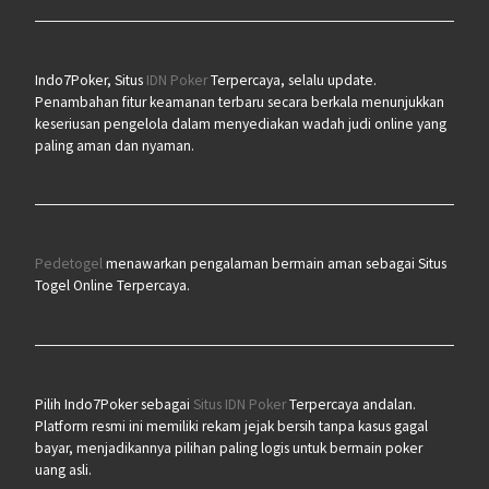
Indo7Poker, Situs
IDN Poker
Terpercaya, selalu update.
Penambahan fitur keamanan terbaru secara berkala menunjukkan
keseriusan pengelola dalam menyediakan wadah judi online yang
paling aman dan nyaman.
Pedetogel
menawarkan pengalaman bermain aman sebagai Situs
Togel Online Terpercaya.
Pilih Indo7Poker sebagai
Situs IDN Poker
Terpercaya andalan.
Platform resmi ini memiliki rekam jejak bersih tanpa kasus gagal
bayar, menjadikannya pilihan paling logis untuk bermain poker
uang asli.