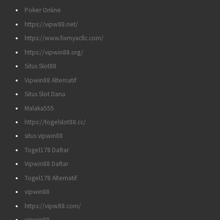
Poker Online
https://vipw88.net/
https://www.fixmyacllc.com/
https://vipwin88.org/
Situs Slot88
Vipwin88 Alternatif
Situs Slot Dana
Malaka555
https://togelslot88.cc/
situs vipwin88
Togel178 Daftar
Vipwin88 Daftar
Togel178 Alternatif
vipwin88
https://vipw88.com/
vipwin88