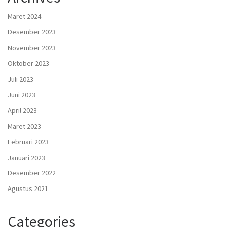
Maret 2024
Desember 2023
November 2023
Oktober 2023
Juli 2023
Juni 2023
April 2023
Maret 2023
Februari 2023
Januari 2023
Desember 2022
Agustus 2021
Categories