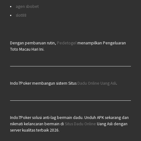
agen sbobet
slot88
Dengan pembaruan rutin,
Pedetogel
menampilkan Pengeluaran
Toto Macau Hari Ini.
Indo7Poker membangun sistem Situs
Dadu Online Uang Asli
.
Indo7Poker solusi anti-lag bermain dadu. Unduh APK sekarang dan
nikmati kelancaran bermain di
Situs Dadu Online
Uang Asli dengan
server kualitas terbaik 2026.