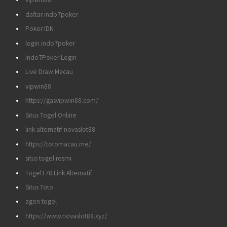
daftar indo7poker
Poker IDN
login indo7poker
Indo7Poker Login
Live Draw Macau
vipwin88
https://gasvipwin88.com/
Situs Togel Online
link alternatif novaslot88
https://totomacau.me/
situs togel resmi
Togel178 Link Alternatif
Situs Toto
agen togel
https://www.novaslot88.xyz/