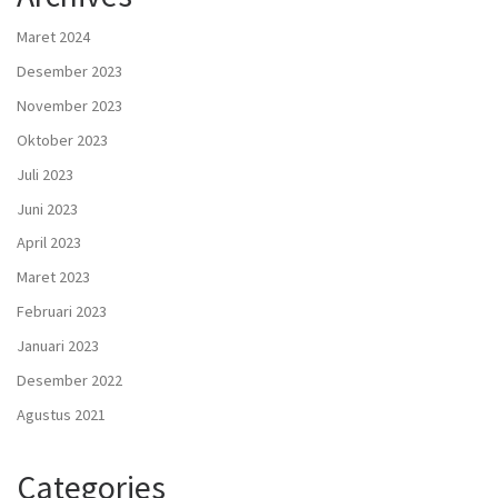
Maret 2024
Desember 2023
November 2023
Oktober 2023
Juli 2023
Juni 2023
April 2023
Maret 2023
Februari 2023
Januari 2023
Desember 2022
Agustus 2021
Categories