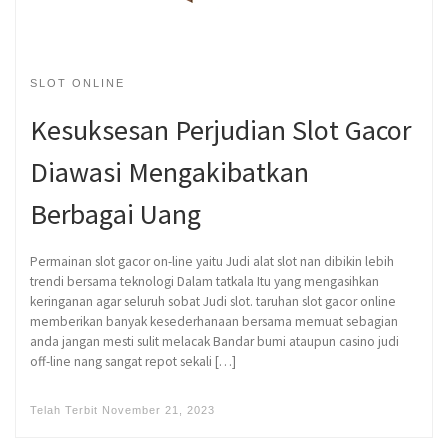
SLOT ONLINE
Kesuksesan Perjudian Slot Gacor
Diawasi Mengakibatkan
Berbagai Uang
Permainan slot gacor on-line yaitu Judi alat slot nan dibikin lebih
trendi bersama teknologi Dalam tatkala Itu yang mengasihkan
keringanan agar seluruh sobat Judi slot. taruhan slot gacor online
memberikan banyak kesederhanaan bersama memuat sebagian
anda jangan mesti sulit melacak Bandar bumi ataupun casino judi
off-line nang sangat repot sekali […]
Telah Terbit
November 21, 2023