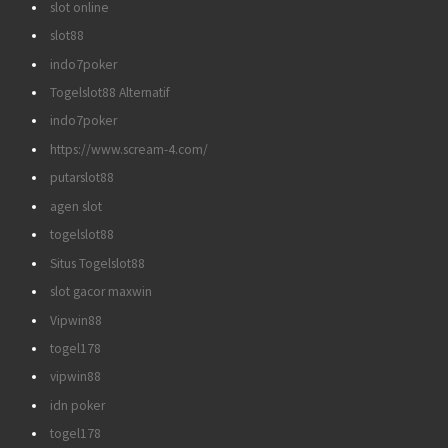
slot online
slot88
indo7poker
Togelslot88 Alternatif
indo7poker
https://www.scream-4.com/
putarslot88
agen slot
togelslot88
Situs Togelslot88
slot gacor maxwin
Vipwin88
togel178
vipwin88
idn poker
togel178