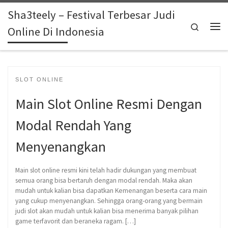
Sha3teely – Festival Terbesar Judi
Skip to content
Search
Online Di Indonesia
Me
SLOT ONLINE
Main Slot Online Resmi Dengan
Modal Rendah Yang
Menyenangkan
Main slot online resmi kini telah hadir dukungan yang membuat
semua orang bisa bertaruh dengan modal rendah. Maka akan
mudah untuk kalian bisa dapatkan Kemenangan beserta cara main
yang cukup menyenangkan. Sehingga orang-orang yang bermain
judi slot akan mudah untuk kalian bisa menerima banyak pilihan
game terfavorit dan beraneka ragam. […]