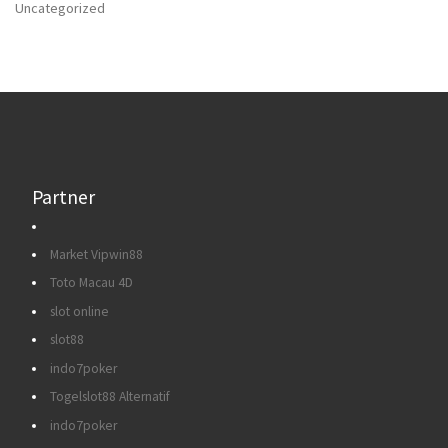
Uncategorized
Partner
Market Vipwin88
Toto Macau 4D
slot online
slot88
indo7poker
Togelslot88 Alternatif
indo7poker