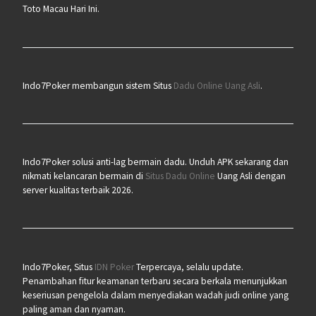
Toto Macau Hari Ini.
Indo7Poker membangun sistem Situs
Dadu Online Uang Asli
.
Indo7Poker solusi anti-lag bermain dadu. Unduh APK sekarang dan
nikmati kelancaran bermain di
Situs Dadu Online
Uang Asli dengan
server kualitas terbaik 2026.
Indo7Poker, Situs
IDN Poker
Terpercaya, selalu update.
Penambahan fitur keamanan terbaru secara berkala menunjukkan
keseriusan pengelola dalam menyediakan wadah judi online yang
paling aman dan nyaman.