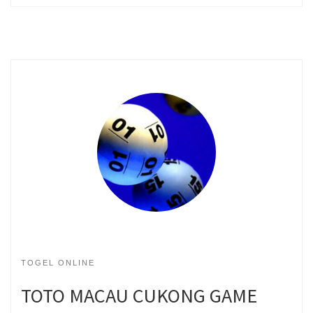
TOGEL ONLINE
TOTO MACAU CUKONG GAME