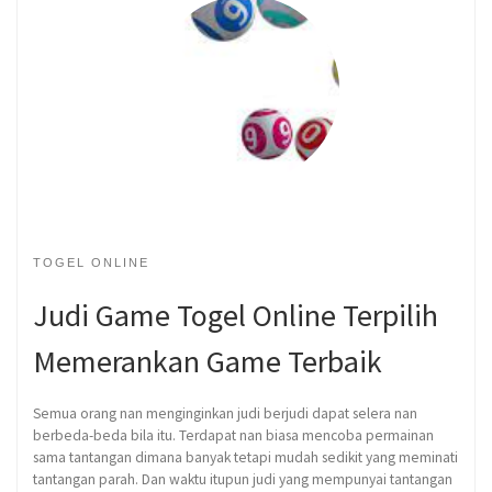
TOGEL ONLINE
Judi Game Togel Online Terpilih
Memerankan Game Terbaik
Semua orang nan menginginkan judi berjudi dapat selera nan
berbeda-beda bila itu. Terdapat nan biasa mencoba permainan
sama tantangan dimana banyak tetapi mudah sedikit yang meminati
tantangan parah. Dan waktu itupun judi yang mempunyai tantangan