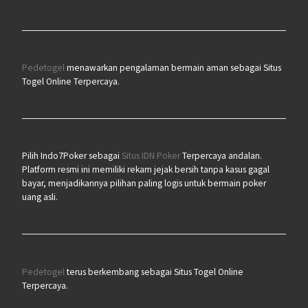
Pedetogel
menawarkan pengalaman bermain aman sebagai Situs
Togel Online Terpercaya.
Pilih Indo7Poker sebagai
Situs IDN Poker
Terpercaya andalan.
Platform resmi ini memiliki rekam jejak bersih tanpa kasus gagal
bayar, menjadikannya pilihan paling logis untuk bermain poker
uang asli.
Pedetogel
terus berkembang sebagai Situs Togel Online
Terpercaya.