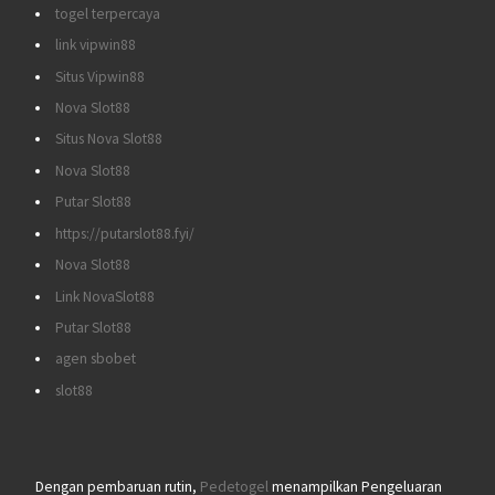
togel terpercaya
link vipwin88
Situs Vipwin88
Nova Slot88
Situs Nova Slot88
Nova Slot88
Putar Slot88
https://putarslot88.fyi/
Nova Slot88
Link NovaSlot88
Putar Slot88
agen sbobet
slot88
Dengan pembaruan rutin,
Pedetogel
menampilkan Pengeluaran