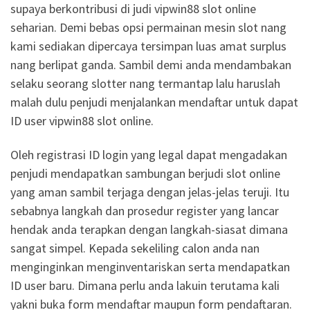
supaya berkontribusi di judi vipwin88 slot online
seharian. Demi bebas opsi permainan mesin slot nang
kami sediakan dipercaya tersimpan luas amat surplus
nang berlipat ganda. Sambil demi anda mendambakan
selaku seorang slotter nang termantap lalu haruslah
malah dulu penjudi menjalankan mendaftar untuk dapat
ID user vipwin88 slot online.
Oleh registrasi ID login yang legal dapat mengadakan
penjudi mendapatkan sambungan berjudi slot online
yang aman sambil terjaga dengan jelas-jelas teruji. Itu
sebabnya langkah dan prosedur register yang lancar
hendak anda terapkan dengan langkah-siasat dimana
sangat simpel. Kepada sekeliling calon anda nan
menginginkan menginventariskan serta mendapatkan
ID user baru. Dimana perlu anda lakuin terutama kali
yakni buka form mendaftar maupun form pendaftaran.