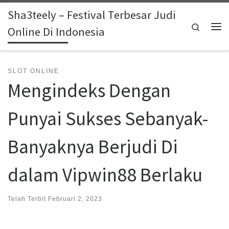
Sha3teely – Festival Terbesar Judi
Skip to content
Search
Online Di Indonesia
Me
SLOT ONLINE
Mengindeks Dengan
Punyai Sukses Sebanyak-
Banyaknya Berjudi Di
dalam Vipwin88 Berlaku
Telah Terbit
Februari 2, 2023