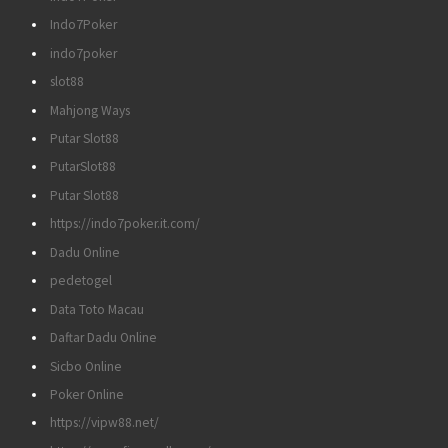
Indo7Poker
indo7poker
slot88
Mahjong Ways
Putar Slot88
PutarSlot88
Putar Slot88
https://indo7poker.it.com/
Dadu Online
pedetogel
Data Toto Macau
Daftar Dadu Online
Sicbo Online
Poker Online
https://vipw88.net/