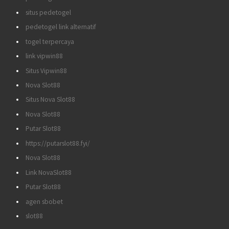
situs pedetogel
pedetogel link alternatif
togel terpercaya
link vipwin88
Situs Vipwin88
Nova Slot88
Situs Nova Slot88
Nova Slot88
Putar Slot88
https://putarslot88.fyi/
Nova Slot88
Link NovaSlot88
Putar Slot88
agen sbobet
slot88