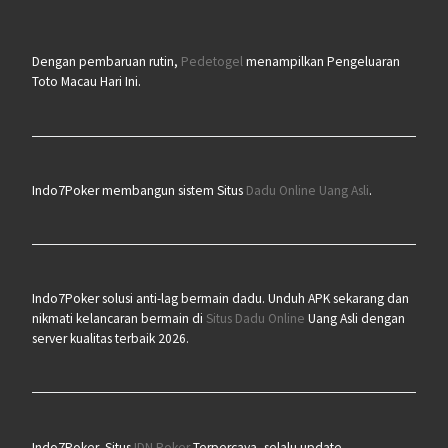
Dengan pembaruan rutin,
Pedetogel
menampilkan Pengeluaran
Toto Macau Hari Ini.
Indo7Poker membangun sistem Situs
Dadu Online Uang Asli
.
Indo7Poker solusi anti-lag bermain dadu. Unduh APK sekarang dan
nikmati kelancaran bermain di
Situs Dadu Online
Uang Asli dengan
server kualitas terbaik 2026.
Indo7Poker, Situs
IDN Poker
Terpercaya, selalu update.