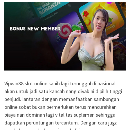
Vipwin88 slot online sahih lagi terunggul di nasional
akan untuk jadi satu kancah nang diyakini dipilih tinggi
penjudi. lantaran dengan memanfaatkan sambungan
online sobat bukan permerlukan terus mencurahkan
biaya nan dominan lagi vitalitas suplemen sehingga
dapatkan peruntungan tercantum. Dengan cara juga