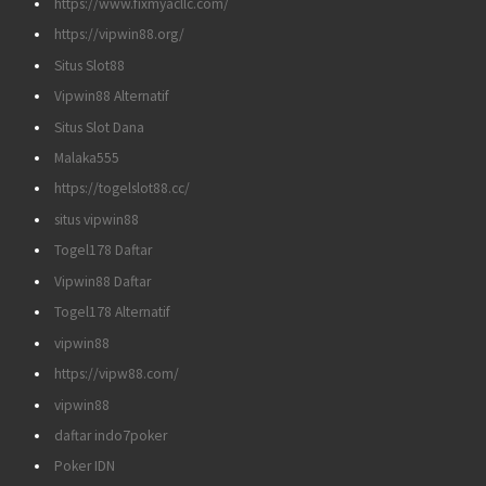
https://www.fixmyacllc.com/
https://vipwin88.org/
Situs Slot88
Vipwin88 Alternatif
Situs Slot Dana
Malaka555
https://togelslot88.cc/
situs vipwin88
Togel178 Daftar
Vipwin88 Daftar
Togel178 Alternatif
vipwin88
https://vipw88.com/
vipwin88
daftar indo7poker
Poker IDN