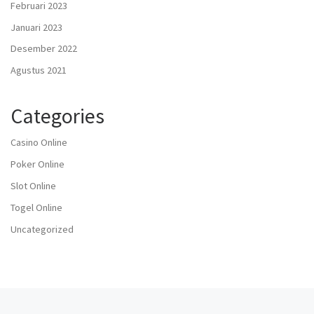
Februari 2023
Januari 2023
Desember 2022
Agustus 2021
Categories
Casino Online
Poker Online
Slot Online
Togel Online
Uncategorized
Navigasi pos
Previous post